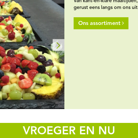
 vers fruit
Van kant-en-klare maaltijden
gerust eens langs om ons ui
Ons assortiment
VROEGER EN NU